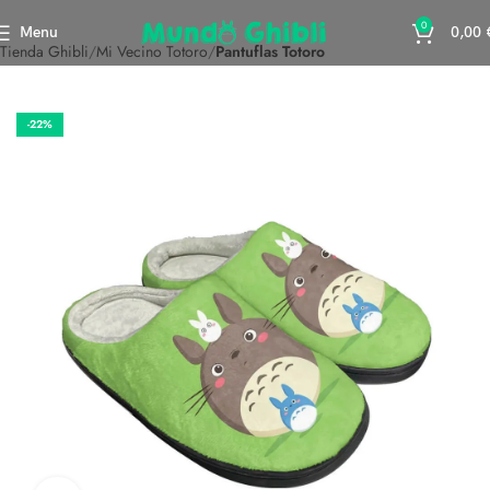
0
Menu
0,00
Tienda Ghibli
Mi Vecino Totoro
Pantuflas Totoro
-22%