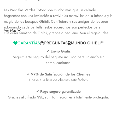
Las Pantuflas Verdes Totoro son mucho más que un calzado
hogareño; son una invitación a revivir las maravillas de la infancia y la
magia de los bosques Ghibli. Con Totoro y sus amigos del bosque
adornando cada pantufla, estos accesorios son perfectos para
Ver Más
cualquier fanático de Ghibli, grande o pequeño. Son el regalo ideal
para quienes desean mantener sus pies calientes mientras mantienen
GARANTÍAS
PREGUNTAS
MUNDO GHIBLI™
vivo el espíritu de aventura y fantasía.
✓ Envío Gratis
No solo te ofrecen un refugio suave y cálido para tus pies, sino que
Seguimiento seguro del paquete incluido para un envío sin
también añaden un toque de estilo lúdico a tu vestuario casero.
complicaciones.
Perfectas para regalar o para consentirte a ti mismo, las Pantuflas
Verdes Totoro son una forma encantadora de llevar un poco de la
✓ 97% de Satisfacción de los Clientes
alegría de Totoro a tu vida diaria.
Únase a la lista de clientes satisfechos
✓ Pago seguro garantizado
Gracias al cifrado SSL, su información está totalmente protegida.