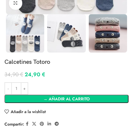
Clic para ampliar
Calcetines Totoro
34,90
€
24,90
€
→ AÑADIR AL CARRITO
Añadir a la wishlist
Compartir: