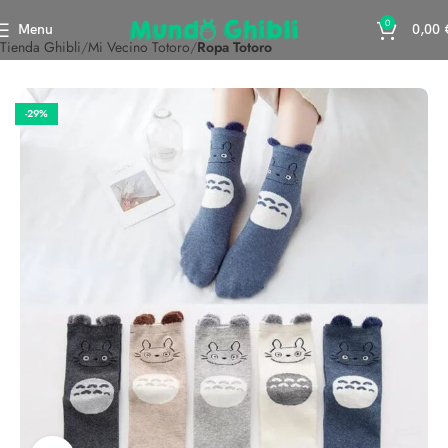
0
Menu
0,00
Tienda Ghibli
Mi Vecino Totoro
Ropa Totoro
-29%