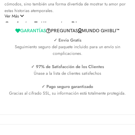
cómodos, sino también una forma divertida de mostrar tu amor por
estas historias atemporales.
Ver Más
Confort y Estilo en tus Pies
GARANTÍAS
PREGUNTAS
MUNDO GHIBLI™
Los Calcetines Totoro vienen en una variedad de colores que se
✓ Envío Gratis
adaptan a cualquier estado de ánimo y atuendo. Ya sea que prefieras
Seguimiento seguro del paquete incluido para un envío sin
los tonos más sutiles o los colores más oscuros, cada par te brindará
complicaciones.
la comodidad que necesitas y el estilo que deseas. Perfectos para uso
diario, estos calcetines son una manera sencilla de llevar la fantasía a
✓ 97% de Satisfacción de los Clientes
la rutina.
Únase a la lista de clientes satisfechos
Revive la inocencia y la creatividad de la infancia con cada paso que
✓ Pago seguro garantizado
des con los Calcetines Totoro. Ideales para regalar o simplemente
Gracias al cifrado SSL, su información está totalmente protegida.
para consentirte, son el complemento perfecto para cualquier fanático
de
Studio Ghibli
. ¡Colecciónalos todos y lleva la magia de Totoro
contigo todos los días!