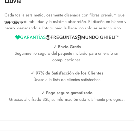
Lluvia
Cada toalla está meticulosamente diseñada con fibras premium que
garantizan durabilidad y la máxima absorción. El diseño en blanco y
Ver Más
negro, destacando a Totoro bajo la lluvia, no solo es estético sino
también resistente a desvanecimientos, asegurando que tu toalla se
GARANTÍAS
PREGUNTAS
MUNDO GHIBLI™
vea nueva tras cada lavado. Además, su tamaño generoso la hace
✓ Envío Gratis
perfecta para cualquier situación, asegurando que siempre estés
Seguimiento seguro del paquete incluido para un envío sin
cubierto.
complicaciones.
La Toalla Totoro Lluvia de Mundo Ghibli™ es más que un accesorio; es
✓ 97% de Satisfacción de los Clientes
una invitación a vivir y compartir la magia de uno de los estudios de
Únase a la lista de clientes satisfechos
animación más queridos del mundo. Con cada uso, sentirás como si
estuvieras parte de las aventuras de Totoro, haciendo de cada día una
✓ Pago seguro garantizado
oportunidad para escapar a un mundo lleno de fantasía y emoción.
Gracias al cifrado SSL, su información está totalmente protegida.
No esperes más para hacer de esta toalla parte de tu vida diaria.