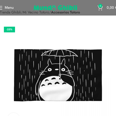
0
Menu
0,00
Tienda Ghibli
Mi Vecino Totoro
Accesorios Totoro
-25%