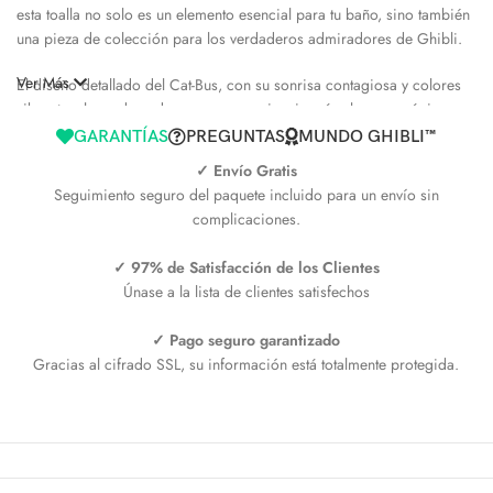
esta toalla no solo es un elemento esencial para tu baño, sino también
una pieza de colección para los verdaderos admiradores de Ghibli.
Ver Más
El diseño detallado del Cat-Bus, con su sonrisa contagiosa y colores
vibrantes, hace de cada uso una experiencia más alegre y mágica.
Ideal para los niños o para cualquier entusiasta de estas amadas
GARANTÍAS
PREGUNTAS
MUNDO GHIBLI™
historias, la Toalla Cat-Bus es perfecta para secarse las manos o
✓ Envío Gratis
simplemente como decoración encantadora en tu hogar.
Seguimiento seguro del paquete incluido para un envío sin
complicaciones.
Especificaciones Mágicas
✓ 97% de Satisfacción de los Clientes
Con un diseño único que captura la esencia del Cat-Bus, esta toalla
Únase a la lista de clientes satisfechos
combina funcionalidad con el encanto de
Studio Ghibli
. Los
materiales de microfibra no solo proporcionan una absorción
✓ Pago seguro garantizado
superior, sino que también son increíblemente suaves al tacto, lo que
Gracias al cifrado SSL, su información está totalmente protegida.
garantiza comodidad y cuidado para tu piel. Su tamaño compacto y
su lazo colgante facilitan su uso en cualquier espacio, mientras que el
diseño resistente asegura que la Toalla Cat-Bus mantenga su forma y
color después de múltiples lavados. Es la manera perfecta de
incorporar un poco de magia y funcionalidad a tu vida cotidiana.