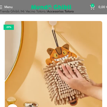
0
Menu
0,00
Tienda Ghibli
Mi Vecino Totoro
Accesorios Totoro
-29%