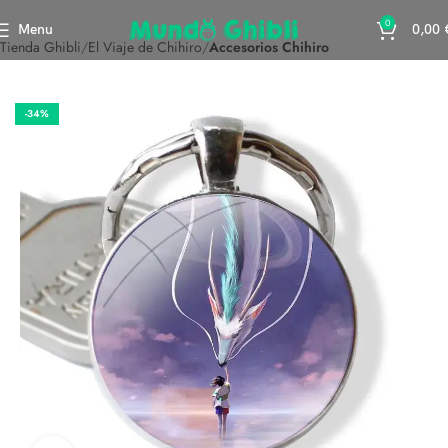
0
Menu
0,00
Tienda Ghibli
El Viaje de Chihiro
Accesorios Chihiro
-34%