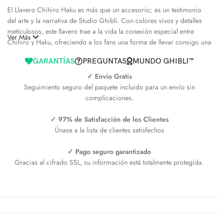
El Llavero Chihiro Haku es más que un accesorio; es un testimonio
del arte y la narrativa de Studio Ghibli. Con colores vivos y detalles
meticulosos, este llavero trae a la vida la conexión especial entre
Ver Más
Chihiro y Haku, ofreciendo a los fans una forma de llevar consigo una
parte de su historia favorita. Ideal para regalar a los amantes del cine
GARANTÍAS
PREGUNTAS
MUNDO GHIBLI™
de animación o para añadir a tu colección personal, este llavero se
destaca por su diseño artístico y su significado profundo.
✓ Envío Gratis
Seguimiento seguro del paquete incluido para un envío sin
Con el Llavero Chihiro Haku, lleva siempre contigo un recordatorio
complicaciones.
de coraje, amistad y la magia del cine. Este encantador accesorio es
perfecto para los admiradores de las obras de Hayao Miyazaki y para
✓ 97% de Satisfacción de los Clientes
quienes valoran los momentos mágicos de la vida. Haz que cada día
Únase a la lista de clientes satisfechos
sea un poco más especial con este llavero que no solo guarda tus
llaves, sino también historias de transformación y esperanza.
✓ Pago seguro garantizado
Gracias al cifrado SSL, su información está totalmente protegida.