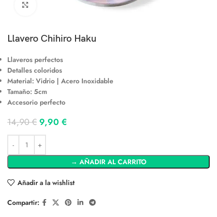
Clic para ampliar
Llavero Chihiro Haku
Llaveros perfectos
Detalles coloridos
Material: Vidrio | Acero Inoxidable
Tamaño: 5cm
Accesorio perfecto
14,90
€
9,90
€
→ AÑADIR AL CARRITO
Añadir a la wishlist
Compartir: