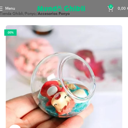
0
Menu
0,00
Tienda Ghibli
Ponyo
Accesorios Ponyo
-20%